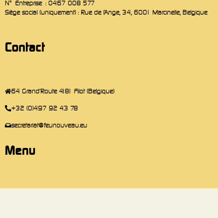
N° Entreprise : 0467 008 577
Siège social (uniquement) : Rue de l’Ange, 34, 6001 Marcinelle, Belgique
Contact
64 Grand'Route 4181 Filot (Belgique)
+32 (0)497 92 43 78
secretariat@feunouveau.eu
Menu
Page d'accueil
Contact
Conditions générales de vente