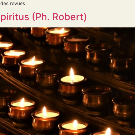
 des revues
piritus (Ph. Robert)