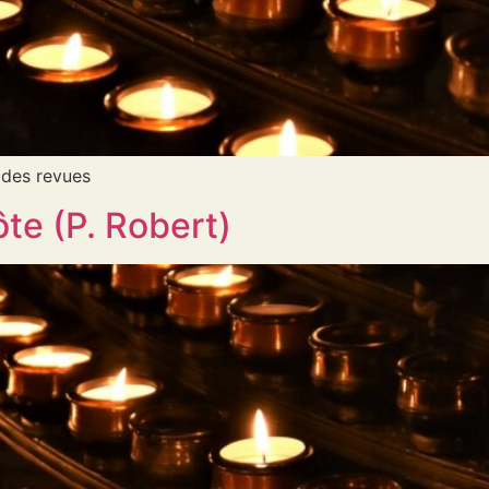
 des revues
te (P. Robert)