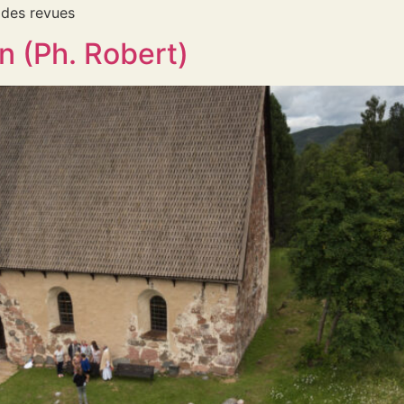
 des revues
n (Ph. Robert)